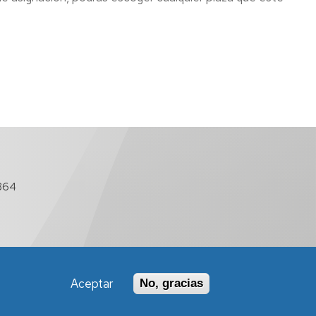
864
Aceptar
No, gracias