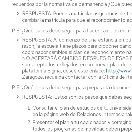
Office
requeridos por la normativa de permanencia ¿Qué pue
appointment
RESPUESTA
: Puedes matricular asignaturas de t
cambiar la matrícula para que el reconocimiento a
P16
: ¿Qué pasos debo seguir para hacer cambios en mi
RESPUESTA
: Al comienzo de una estancia en otr
razón, la escuela tiene plazos para proponer camb
coordinador cambios al plan de reconocimiento h
NO ACEPTARÁ CAMBIOS DESPUES DE ESAS 
son aceptados reflejarlos en un nuevo plan de es
plataforma Sigma, desde este enlace:
http://www.
Zaragoza, recuerda contactar con la Oficina de Rel
P15
: ¿Qué pasos debo seguir para preparar la document
RESPUESTA
: Estos son los pasos que debes segu
Consultar el plan de estudios de tu universi
en la página web de Relaciones Internacional
Presentar el plan a tu coordinador, y corregi
todos los programas de movilidad deben prepa