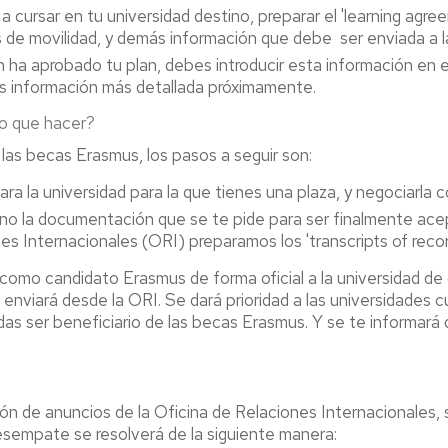
 a cursar en tu universidad destino, preparar el 'learning ag
 de movilidad, y demás información que debe ser enviada a la
 ha aprobado tu plan, debes introducir esta información en 
s información más detallada próximamente.
o que hacer?
e las becas Erasmus, los pasos a seguir son:
a la universidad para la que tienes una plaza, y negociarla c
ino la documentación que se te pide para ser finalmente acept
iones Internacionales (ORI) preparamos los 'transcripts of reco
como candidato Erasmus de forma oficial a la universidad de 
nviará desde la ORI. Se dará prioridad a las universidades c
edas ser beneficiario de las becas Erasmus. Y se te informa
lón de anuncios de la Oficina de Relaciones Internacionales, 
desempate se resolverá de la siguiente manera: