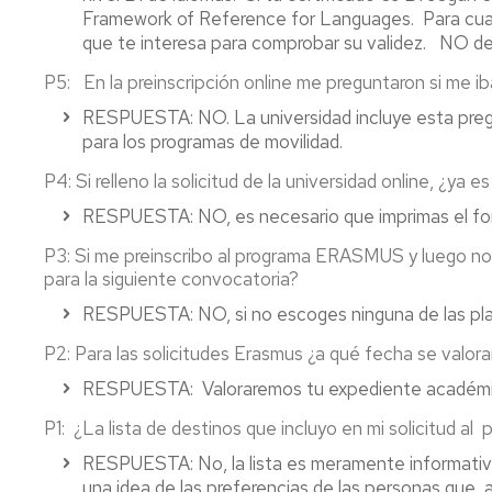
Framework of Reference for Languages. Para cualqu
que te interesa para comprobar su validez. NO deb
P5:
En la preinscripción online me preguntaron si me ib
RESPUESTA:
NO. La universidad incluye esta pre
para los programas de movilidad.
P4:
Si relleno la solicitud de la universidad online, ¿ya 
RESPUESTA:
NO, es necesario que imprimas el form
P3:
Si me preinscribo al programa ERASMUS y luego no pi
para la siguiente convocatoria?
RESPUESTA:
NO, si no escoges ninguna de las plaz
P2:
Para las solicitudes Erasmus ¿a qué fecha se valora
RESPUESTA:
Valoraremos tu expediente académi
P1: ¿
La lista de destinos que incluyo en mi solicitud 
RESPUESTA:
No, la lista es meramente informati
una idea de las preferencias de las personas que 