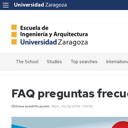
The School
Studies
Top searches
Internation
Welcome
Admission
Mission
Enrolment
FAQ preguntas frecue
Vision
Values
Schedules
Última modificación
Mon , 10/12/2018 - 09:53
Quality
Calendars
at
the
Electronic
School
Headquarters