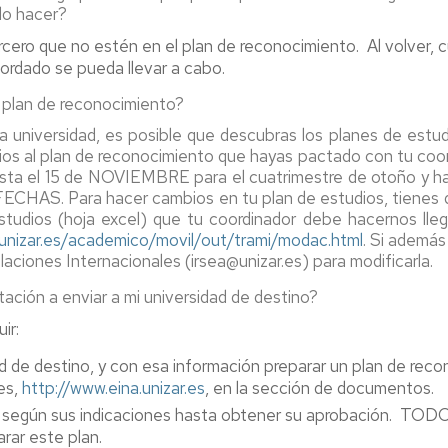
do hacer?
ercero que no estén en el plan de reconocimiento. Al volver, 
cordado se pueda llevar a cabo.
 plan de reconocimiento?
a universidad, es posible que descubras los planes de estud
ios al plan de reconocimiento que hayas pactado con tu coor
asta el 15 de NOVIEMBRE para el cuatrimestre de otoño y ha
FECHAS.
Para hacer cambios en tu plan de estudios, tienes 
tudios (hoja excel) que tu coordinador debe hacernos llega
unizar.es/academico/movil/out/trami/modac.html
. Si además
aciones Internacionales (irsea@unizar.es) para modificarla.
ación a enviar a mi universidad de destino?
ir:
dad de destino, y con esa información preparar un plan de re
es,
http://www.eina.unizar.es
, en la sección de documentos.
rlo según sus indicaciones hasta obtener su aprobación. TODO
rar este plan.