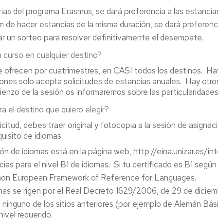
s del programa Erasmus, se dará preferencia a las estancias
n de hacer estancias de la misma duración, se dará preferen
ar un sorteo para resolver definitivamente el desempate.
 curso en cualquier destino?
 ofrecen por cuatrimestres, en CASI todos los destinos. Ha
aciones solo acepta solicitudes de estancias anuales. Hay ot
enzo de la sesión os informaremos sobre las particularidade
a el destino que quiero elegir?
olicitud, debes traer original y fotocopia a la sesión de asig
uisito de idiomas.
ión de idiomas está en la página web, http://eina.unizar.es/
cias para el nivel B1 de idiomas. Si tu certificado es B1 seg
Common European Framework of Reference for Languages.
omas se rigen por el Real Decreto 1629/2006, de 29 de diciem
 ninguno de los sitios anteriores (por ejemplo de Alemán Bás
nivel requerido.