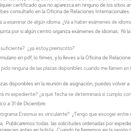
ier certificado que no aparezca en ninguno de los sitios an
es consultarlo en la Oficina de Relaciones Internacionales.
a a examinar de algún idioma. ¿Va a haber exámenes de idiom
gunta por si algún centro organiza exámenes de idiomas. Ni l
es suficiente? ¿ya estoy preinscrito?
ulario en pdf, lo firmes, y lo lleves a la Oficina de Relacione
do ninguna de las plazas disponibles cuando me llamen en la
as disponibles en la reunión de asignación, puedes volver a p
rá mi expediente? ¿a qué fecha se determinará si cumplo con 
co a 31 de Diciembre.
al programa Erasmus es vinculante? ¿Tengo que escoger entre
va. Publicaremos todas las solicitudes ordenadas por expedi
aparecen antes en la lista. Cuando te llamemos en la sesión 