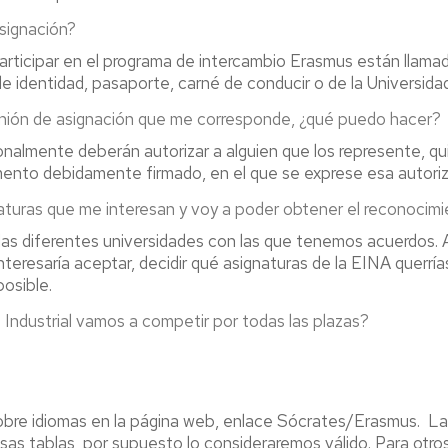
signación?
articipar en el programa de intercambio Erasmus están llamado
e identidad, pasaporte, carné de conducir o de la Universidad
eunión de asignación que me corresponde, ¿qué puedo hacer?
onalmente deberán autorizar a alguien que los represente, qu
umento debidamente firmado, en el que se exprese esa autoriz
naturas que me interesan y voy a poder obtener el reconocimi
las diferentes universidades con las que tenemos acuerdos. A
nteresaría aceptar, decidir qué asignaturas de la EINA querrí
posible.
 Industrial vamos a competir por todas las plazas?
bre idiomas en la página web, enlace Sócrates/Erasmus. La u
esas tablas, por supuesto lo consideraremos válido. Para otro