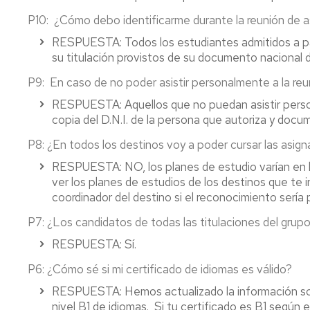
P10
: ¿Cómo debo identificarme durante la reunión de a
RESPUESTA
: Todos los estudiantes admitidos a p
su titulación provistos de su documento nacional d
P9
: En caso de no poder asistir personalmente a la r
RESPUESTA
: Aquellos que no puedan asistir pers
copia del D.N.I. de la persona que autoriza y doc
P8:
¿En todos los destinos voy a poder cursar las asig
RESPUESTA:
NO, los planes de estudio varían en 
ver los planes de estudios de los destinos que te i
coordinador del destino si el reconocimiento sería 
P7:
¿Los candidatos de todas las titulaciones del grupo
RESPUESTA:
Sí.
P6:
¿Cómo sé si mi certificado de idiomas es válido?
RESPUESTA:
Hemos actualizado la información so
nivel B1 de idiomas. Si tu certificado es B1 según 