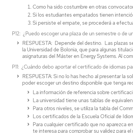
Como ha sido costumbre en otras convocatoria
Si los estudiantes empatados tienen intenció
Si persiste el empate, se procederá a efectu
P12
: ¿Puedo escoger una plaza de un semestre o de un
RESPUESTA
: Depende del destino. Las plazas se
la Universidad de Bolonia, que para algunas titul
asignaturas del Máster en Energy Systems. Al comi
P11
: ¿Cuándo debo aportar el certificado de idiomas par
RESPUESTA
: Si no lo has hecho al presentar la s
poder escoger un destino disponible que tenga req
La información de referencia sobre certificac
La universidad tiene unas tablas de equivalen
Para otros niveles, se utiliza la tabla del 
Los certificados de la Escuela Oficial de Idi
Para cualquier certificado que no aparezca en
te interesa para comprobar su validez para el 