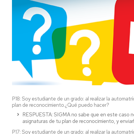
Teaching
Exams
Innovation
Final
Cross-
Year
Curricular
Projects
Competencies
Reservation
imagEINA
of
spaces
History
Tutor
Sessions
Tutor-
Mentor
P18
:
Soy estudiante de un grado: al realizar la automa
Programme
plan de reconocimiento.¿Qué puedo hacer?
Review
RESPUESTA
: SIGMA no sabe que en este caso no 
Boards
asignaturas de tu plan de reconocimiento, y enviar
P17
:
Soy estudiante de un grado: al realizar la automatr
Registrar's