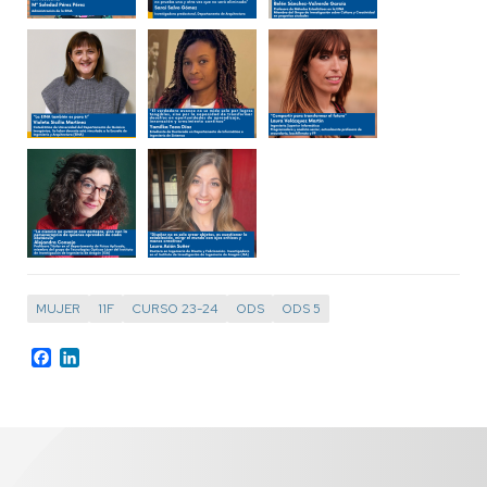
MUJER
11F
CURSO 23-24
ODS
ODS 5
Facebook
LinkedIn