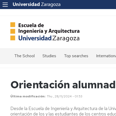
The School
Studies
Top searches
Internation
Welcome
Admission
Mission
Enrolment
Orientación alumnado
Vision
Values
Schedules
Última modificación
Thu , 28/11/2024 - 01:53
Quality
Calendars
at
Desde la Escuela de Ingeniería y Arquitectura de la Un
the
Electronic
orientación de los y las estudiantes de los centros educ
School
Headquarters