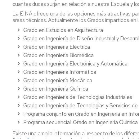
cuantas dudas surjan en relación a nuestra Escuela y lo
Teaching
Exams
La EINA ofrece una de las opciones más atractivas para
Innovation
áreas técnicas. Actualmente los Grados impartidos en l
Final
Cross-
Grado en Estudios en Arquitectura
Year
Curricular
Projects
Grado en Ingeniería de Diseño Industrial y Desarro
Competencies
Grado en Ingeniería Eléctrica
Reservation
imagEINA
Grado en Ingeniería Biomédica
of
spaces
Grado en Ingeniería Electrónica y Automática
History
Grado en Ingeniería Informática
Tutor
Grado en Ingeniería Mecánica
Sessions
Grado en Ingeniería Química
Tutor-
Grado en Ingeniería de Tecnologías Industriales
Mentor
Grado en Ingeniería de Tecnologías y Servicios d
Programme
Programa conjunto en Grado en Ingeniería en Inf
Review
Programa secuencial: Grado en Ingeniería Química
Boards
Existe una amplia información al respecto de los difer
Registrar's