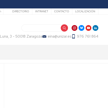
Secundario
h
DIRECTORIO
INTRANET
CONTACTO
LOCALIZACIÓN
Search
 Luna, 3 - 50018 Zaragoza
eina@unizar.es
976 761 864