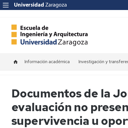
Información académica
Investigación y transfere
Horarios
Programas
de
doctorado
Calendarios
Documentos de la Jor
Grupos
Tutorías
evaluación no presen
de
investigación
Exámenes
supervivencia u opo
Institutos
Trabajos
de
Fin