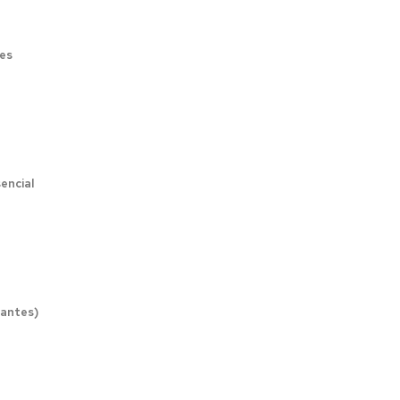
les
encial
iantes)