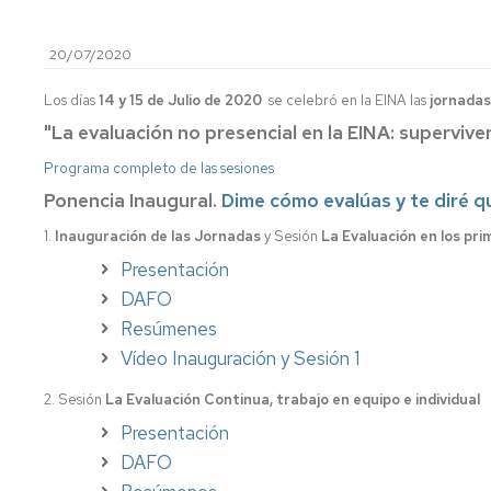
investigación
de
Estudios
20/07/2020
Divulgación
Trámites
Los días
14 y 15 de Julio de 2020
se celebró en la EINA las
jornadas
Cátedras
administrativos
de
"La evaluación no presencial en la EINA: superviv
empresa
Movilidad
Programa completo de las sesiones
Internacional
Emprendimiento
Ponencia Inaugural.
Dime cómo evalúas y te diré 
Prácticas
1.
Inauguración de las Jornadas
y
y Sesión
La Evaluación en los pr
Empleo
Presentación
DAFO
Competencias
transversales
Resúmenes
Vídeo Inauguración y Sesión 1
Actividades
universitarias
2.
Sesión
La Evaluación Continua, trabajo en equipo e individual
Presentación
DAFO