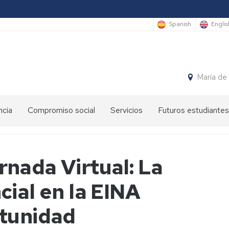
Spanish
Englis
María de
ncia
Compromiso social
Servicios
Futuros estudiantes
Premios
Administración
International
anuales
y
Students
EINA
servicios
nada Virtual: La
Semana
Ateneo
Sede
de
cial en la EINA
de
Electrónica
la
la
Ingeniería
EINA
y
Gestión
rtunidad
la
de
Arquitectura
EINA
espacios