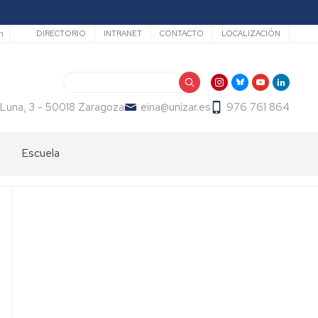
Secundario
h
DIRECTORIO
INTRANET
CONTACTO
LOCALIZACIÓN
Buscar
 Luna, 3 - 50018 Zaragoza
eina@unizar.es
976 761 864
Escuela
Bienvenida
Órganos
de
gobierno
Departamentos
y
áreas